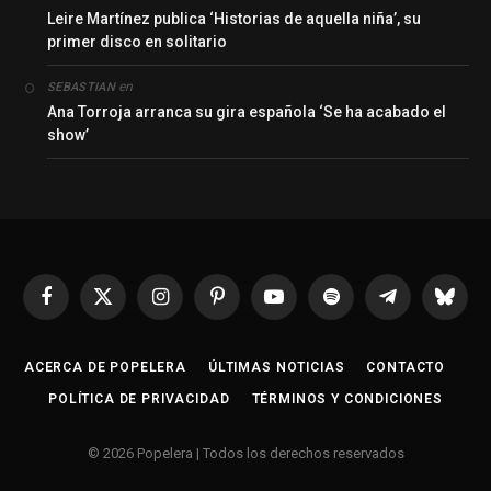
Leire Martínez publica ‘Historias de aquella niña’, su
primer disco en solitario
en
SEBASTIAN
Ana Torroja arranca su gira española ‘Se ha acabado el
show’
Facebook
X
Instagram
Pinterest
YouTube
Spotify
Telegrama
Bluesk
(Twitter)
ACERCA DE POPELERA
ÚLTIMAS NOTICIAS
CONTACTO
POLÍTICA DE PRIVACIDAD
TÉRMINOS Y CONDICIONES
© 2026 Popelera | Todos los derechos reservados