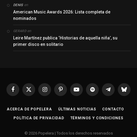
en
DENIS
American Music Awards 2026: Lista completa de
nominados
en
GERARD
Leire Martínez publica ‘Historias de aquella niña’, su
primer disco en solitario
Facebook
X
Instagram
Pinterest
YouTube
Spotify
Telegrama
Bluesk
(Twitter)
ACERCA DE POPELERA
ÚLTIMAS NOTICIAS
CONTACTO
POLÍTICA DE PRIVACIDAD
TÉRMINOS Y CONDICIONES
© 2026 Popelera | Todos los derechos reservados