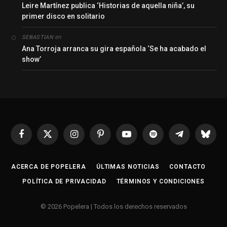
Leire Martínez publica ‘Historias de aquella niña’, su
primer disco en solitario
en
SEBASTIAN
Ana Torroja arranca su gira española ‘Se ha acabado el
show’
Facebook
X
Instagram
Pinterest
YouTube
Spotify
Telegrama
Bluesk
(Twitter)
ACERCA DE POPELERA
ÚLTIMAS NOTICIAS
CONTACTO
POLÍTICA DE PRIVACIDAD
TÉRMINOS Y CONDICIONES
© 2026 Popelera | Todos los derechos reservados