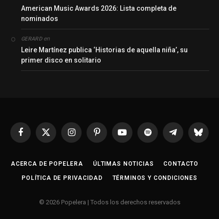
American Music Awards 2026: Lista completa de
nominados
en
GERARD
Leire Martínez publica ‘Historias de aquella niña’, su
primer disco en solitario
Facebook
X
Instagram
Pinterest
YouTube
Spotify
Telegrama
Bluesk
(Twitter)
ACERCA DE POPELERA
ÚLTIMAS NOTICIAS
CONTACTO
POLÍTICA DE PRIVACIDAD
TÉRMINOS Y CONDICIONES
© 2026 Popelera | Todos los derechos reservados