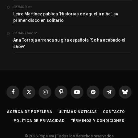
en
GERARD
Leire Martínez publica ‘Historias de aquella niña’, su
primer disco en solitario
en
SEBASTIAN
Ana Torroja arranca su gira española ‘Se ha acabado el
show’
Facebook
X
Instagram
Pinterest
YouTube
Spotify
Telegrama
Bluesk
(Twitter)
ACERCA DE POPELERA
ÚLTIMAS NOTICIAS
CONTACTO
POLÍTICA DE PRIVACIDAD
TÉRMINOS Y CONDICIONES
© 2026 Popelera | Todos los derechos reservados