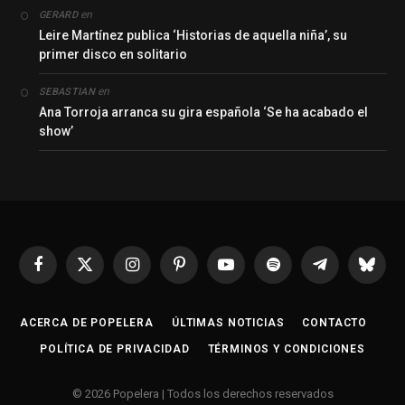
en
GERARD
Leire Martínez publica ‘Historias de aquella niña’, su
primer disco en solitario
en
SEBASTIAN
Ana Torroja arranca su gira española ‘Se ha acabado el
show’
Facebook
X
Instagram
Pinterest
YouTube
Spotify
Telegrama
Bluesk
(Twitter)
ACERCA DE POPELERA
ÚLTIMAS NOTICIAS
CONTACTO
POLÍTICA DE PRIVACIDAD
TÉRMINOS Y CONDICIONES
© 2026 Popelera | Todos los derechos reservados