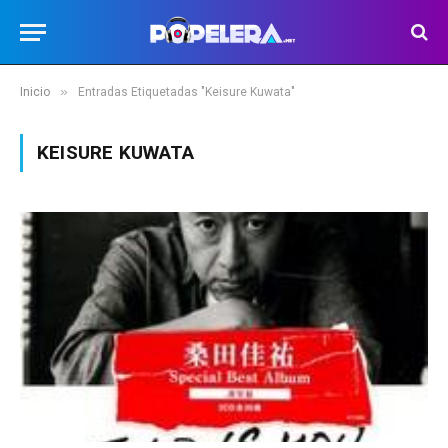
»
Inicio
Entradas Etiquetadas "Keisure Kuwata"
KEISURE KUWATA