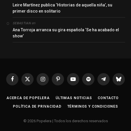
Leire Martínez publica ‘Historias de aquella niña’, su
primer disco en solitario
en
SEBASTIAN
Ana Torroja arranca su gira española ‘Se ha acabado el
show’
Facebook
X
Instagram
Pinterest
YouTube
Spotify
Telegrama
Bluesk
(Twitter)
ACERCA DE POPELERA
ÚLTIMAS NOTICIAS
CONTACTO
POLÍTICA DE PRIVACIDAD
TÉRMINOS Y CONDICIONES
© 2026 Popelera | Todos los derechos reservados