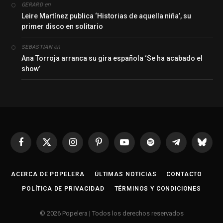
en
GERARD
Leire Martínez publica ‘Historias de aquella niña’, su
primer disco en solitario
en
SEBASTIAN
Ana Torroja arranca su gira española ‘Se ha acabado el
show’
Facebook
X
Instagram
Pinterest
YouTube
Spotify
Telegrama
Bluesk
(Twitter)
ACERCA DE POPELERA
ÚLTIMAS NOTICIAS
CONTACTO
POLÍTICA DE PRIVACIDAD
TÉRMINOS Y CONDICIONES
© 2026 Popelera | Todos los derechos reservados