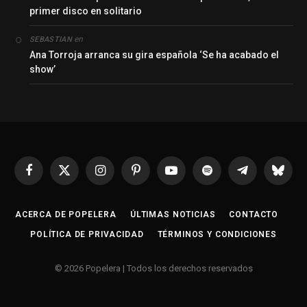
primer disco en solitario
en
SEBASTIAN
Ana Torroja arranca su gira española ‘Se ha acabado el
show’
Facebook
X
Instagram
Pinterest
YouTube
Spotify
Telegrama
Bluesk
(Twitter)
ACERCA DE POPELERA
ÚLTIMAS NOTICIAS
CONTACTO
POLÍTICA DE PRIVACIDAD
TÉRMINOS Y CONDICIONES
© 2026 Popelera | Todos los derechos reservados