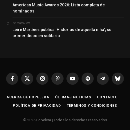
American Music Awards 2026: Lista completa de
nominados
en
GERARD
Leire Martínez publica ‘Historias de aquella niña’, su
primer disco en solitario
Facebook
X
Instagram
Pinterest
YouTube
Spotify
Telegrama
Bluesk
(Twitter)
ACERCA DE POPELERA
ÚLTIMAS NOTICIAS
CONTACTO
POLÍTICA DE PRIVACIDAD
TÉRMINOS Y CONDICIONES
© 2026 Popelera | Todos los derechos reservados