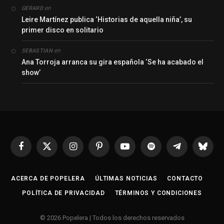
en
GERARD
Leire Martínez publica ‘Historias de aquella niña’, su
primer disco en solitario
en
SEBASTIAN
Ana Torroja arranca su gira española ‘Se ha acabado el
show’
Facebook
X
Instagram
Pinterest
YouTube
Spotify
Telegrama
Bluesk
(Twitter)
ACERCA DE POPELERA
ÚLTIMAS NOTICIAS
CONTACTO
POLÍTICA DE PRIVACIDAD
TÉRMINOS Y CONDICIONES
© 2026 Popelera | Todos los derechos reservados