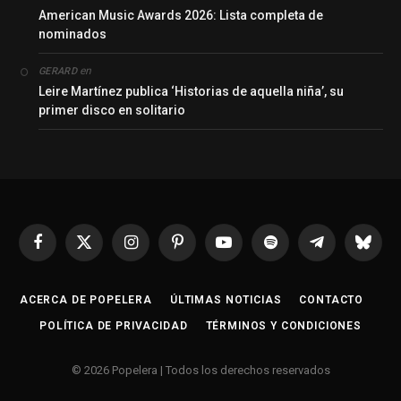
American Music Awards 2026: Lista completa de
nominados
en
GERARD
Leire Martínez publica ‘Historias de aquella niña’, su
primer disco en solitario
Facebook
X
Instagram
Pinterest
YouTube
Spotify
Telegrama
Bluesk
(Twitter)
ACERCA DE POPELERA
ÚLTIMAS NOTICIAS
CONTACTO
POLÍTICA DE PRIVACIDAD
TÉRMINOS Y CONDICIONES
© 2026 Popelera | Todos los derechos reservados