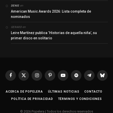
en
DENIS
American Music Awards 2026: Lista completa de
nominados
en
GERARD
Leire Martínez publica ‘Historias de aquella niña’, su
primer disco en solitario
Facebook
X
Instagram
Pinterest
YouTube
Spotify
Telegrama
Bluesk
(Twitter)
ACERCA DE POPELERA
ÚLTIMAS NOTICIAS
CONTACTO
POLÍTICA DE PRIVACIDAD
TÉRMINOS Y CONDICIONES
© 2026 Popelera | Todos los derechos reservados