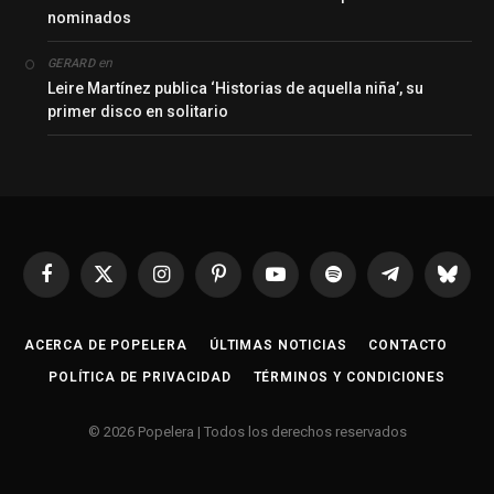
nominados
en
GERARD
Leire Martínez publica ‘Historias de aquella niña’, su
primer disco en solitario
Facebook
X
Instagram
Pinterest
YouTube
Spotify
Telegrama
Bluesk
(Twitter)
ACERCA DE POPELERA
ÚLTIMAS NOTICIAS
CONTACTO
POLÍTICA DE PRIVACIDAD
TÉRMINOS Y CONDICIONES
© 2026 Popelera | Todos los derechos reservados