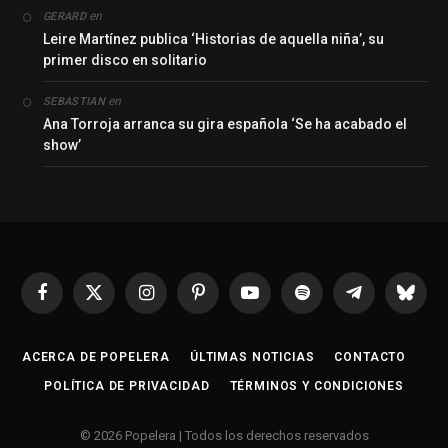
en
GERARD
Leire Martínez publica ‘Historias de aquella niña’, su
primer disco en solitario
en
SEBASTIAN
Ana Torroja arranca su gira española ‘Se ha acabado el
show’
Facebook
X
Instagram
Pinterest
YouTube
Spotify
Telegrama
Bluesk
(Twitter)
ACERCA DE POPELERA
ÚLTIMAS NOTICIAS
CONTACTO
POLÍTICA DE PRIVACIDAD
TÉRMINOS Y CONDICIONES
© 2026 Popelera | Todos los derechos reservados