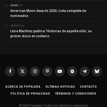
en
DENIS
American Music Awards 2026: Lista completa de
nominados
en
GERARD
Leire Martínez publica ‘Historias de aquella niña’, su
primer disco en solitario
Facebook
X
Instagram
Pinterest
YouTube
Spotify
Telegrama
Bluesk
(Twitter)
ACERCA DE POPELERA
ÚLTIMAS NOTICIAS
CONTACTO
POLÍTICA DE PRIVACIDAD
TÉRMINOS Y CONDICIONES
© 2026 Popelera | Todos los derechos reservados