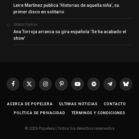
Leire Martínez publica ‘Historias de aquella niña’, su
primer disco en solitario
en
SEBASTIAN
Ana Torroja arranca su gira española ‘Se ha acabado el
show’
Facebook
X
Instagram
Pinterest
YouTube
Spotify
Telegrama
Bluesk
(Twitter)
ACERCA DE POPELERA
ÚLTIMAS NOTICIAS
CONTACTO
POLÍTICA DE PRIVACIDAD
TÉRMINOS Y CONDICIONES
© 2026 Popelera | Todos los derechos reservados