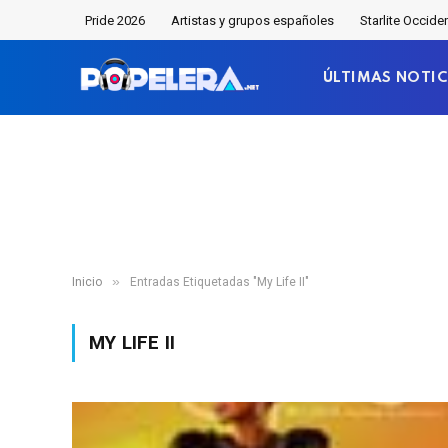
Pride 2026
Artistas y grupos españoles
Starlite Occide
ÚLTIMAS NOTIC
»
Inicio
Entradas Etiquetadas "My Life II"
MY LIFE II