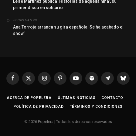
Leire Martínez publica ‘Historias de aquella niña’, su
primer disco en solitario
en
SEBASTIAN
Ana Torroja arranca su gira española ‘Se ha acabado el
show’
Facebook
X
Instagram
Pinterest
YouTube
Spotify
Telegrama
Bluesk
(Twitter)
ACERCA DE POPELERA
ÚLTIMAS NOTICIAS
CONTACTO
POLÍTICA DE PRIVACIDAD
TÉRMINOS Y CONDICIONES
© 2026 Popelera | Todos los derechos reservados