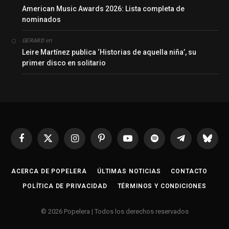
American Music Awards 2026: Lista completa de
nominados
en
GERARD
Leire Martínez publica ‘Historias de aquella niña’, su
primer disco en solitario
Facebook
X
Instagram
Pinterest
YouTube
Spotify
Telegrama
Bluesk
(Twitter)
ACERCA DE POPELERA
ÚLTIMAS NOTICIAS
CONTACTO
POLÍTICA DE PRIVACIDAD
TÉRMINOS Y CONDICIONES
© 2026 Popelera | Todos los derechos reservados