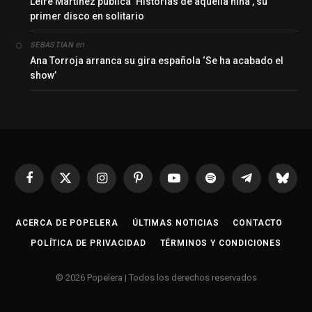
Leire Martínez publica ‘Historias de aquella niña’, su
primer disco en solitario
en
SEBASTIAN
Ana Torroja arranca su gira española ‘Se ha acabado el
show’
Facebook
X
Instagram
Pinterest
YouTube
Spotify
Telegrama
Bluesk
(Twitter)
ACERCA DE POPELERA
ÚLTIMAS NOTICIAS
CONTACTO
POLÍTICA DE PRIVACIDAD
TÉRMINOS Y CONDICIONES
© 2026 Popelera | Todos los derechos reservados