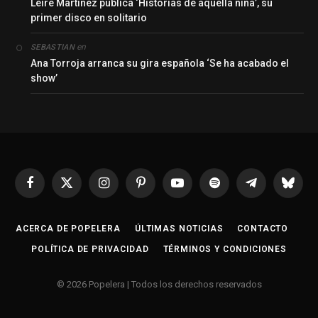
Leire Martínez publica ‘Historias de aquella niña’, su
primer disco en solitario
en
SEBASTIAN
Ana Torroja arranca su gira española ‘Se ha acabado el
show’
Facebook
X
Instagram
Pinterest
YouTube
Spotify
Telegrama
Bluesk
(Twitter)
ACERCA DE POPELERA
ÚLTIMAS NOTICIAS
CONTACTO
POLÍTICA DE PRIVACIDAD
TÉRMINOS Y CONDICIONES
© 2026 Popelera | Todos los derechos reservados