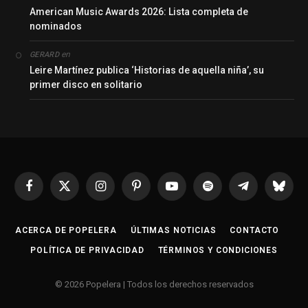
American Music Awards 2026: Lista completa de
nominados
en
GERARD
Leire Martínez publica ‘Historias de aquella niña’, su
primer disco en solitario
Facebook
X
Instagram
Pinterest
YouTube
Spotify
Telegrama
Bluesk
(Twitter)
ACERCA DE POPELERA
ÚLTIMAS NOTICIAS
CONTACTO
POLÍTICA DE PRIVACIDAD
TÉRMINOS Y CONDICIONES
© 2026 Popelera | Todos los derechos reservados