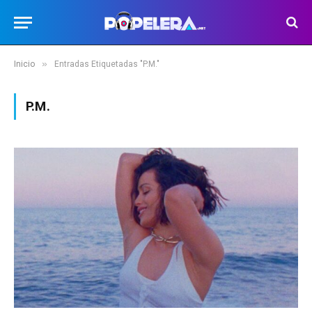
»
Inicio
Entradas Etiquetadas "P.M."
P.M.