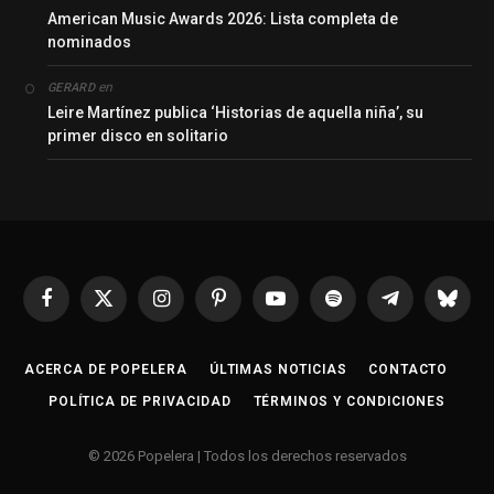
American Music Awards 2026: Lista completa de
nominados
en
GERARD
Leire Martínez publica ‘Historias de aquella niña’, su
primer disco en solitario
Facebook
X
Instagram
Pinterest
YouTube
Spotify
Telegrama
Bluesk
(Twitter)
ACERCA DE POPELERA
ÚLTIMAS NOTICIAS
CONTACTO
POLÍTICA DE PRIVACIDAD
TÉRMINOS Y CONDICIONES
© 2026 Popelera | Todos los derechos reservados