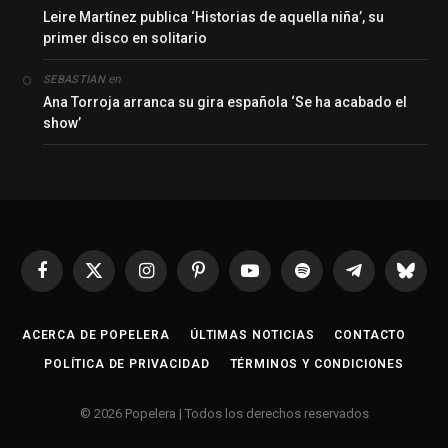
Leire Martínez publica ‘Historias de aquella niña’, su
primer disco en solitario
en
SEBASTIAN
Ana Torroja arranca su gira española ‘Se ha acabado el
show’
Facebook
X
Instagram
Pinterest
YouTube
Spotify
Telegrama
Bluesk
(Twitter)
ACERCA DE POPELERA
ÚLTIMAS NOTICIAS
CONTACTO
POLÍTICA DE PRIVACIDAD
TÉRMINOS Y CONDICIONES
© 2026 Popelera | Todos los derechos reservados