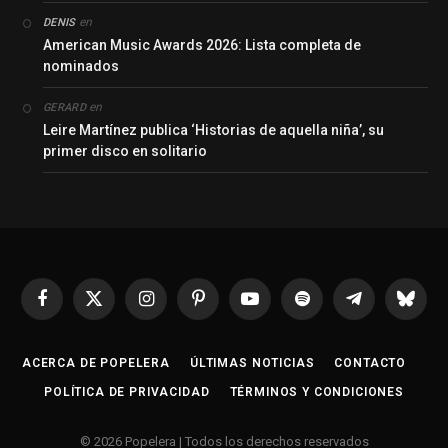
en
DENIS
American Music Awards 2026: Lista completa de
nominados
en
GERARD
Leire Martínez publica ‘Historias de aquella niña’, su
primer disco en solitario
Facebook
X
Instagram
Pinterest
YouTube
Spotify
Telegrama
Bluesk
(Twitter)
ACERCA DE POPELERA
ÚLTIMAS NOTICIAS
CONTACTO
POLÍTICA DE PRIVACIDAD
TÉRMINOS Y CONDICIONES
© 2026 Popelera | Todos los derechos reservados