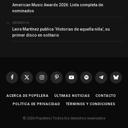
American Music Awards 2026: Lista completa de
nominados
en
GERARD
Leire Martínez publica ‘Historias de aquella niña’, su
primer disco en solitario
Facebook
X
Instagram
Pinterest
YouTube
Spotify
Telegrama
Bluesk
(Twitter)
ACERCA DE POPELERA
ÚLTIMAS NOTICIAS
CONTACTO
POLÍTICA DE PRIVACIDAD
TÉRMINOS Y CONDICIONES
© 2026 Popelera | Todos los derechos reservados