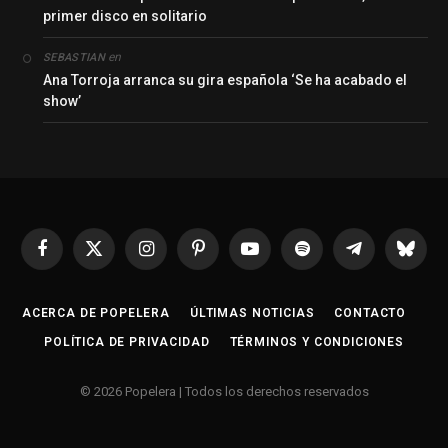
primer disco en solitario
en
SEBASTIAN
Ana Torroja arranca su gira española ‘Se ha acabado el
show’
Facebook
X
Instagram
Pinterest
YouTube
Spotify
Telegrama
Bluesk
(Twitter)
ACERCA DE POPELERA
ÚLTIMAS NOTICIAS
CONTACTO
POLÍTICA DE PRIVACIDAD
TÉRMINOS Y CONDICIONES
© 2026 Popelera | Todos los derechos reservados