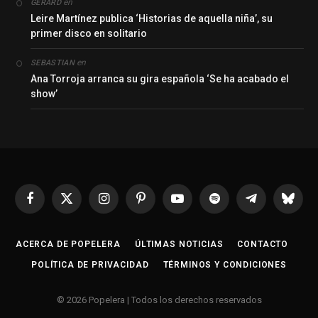
en
GERARD
Leire Martínez publica ‘Historias de aquella niña’, su
primer disco en solitario
en
SEBASTIAN
Ana Torroja arranca su gira española ‘Se ha acabado el
show’
Facebook
X
Instagram
Pinterest
YouTube
Spotify
Telegrama
Bluesk
(Twitter)
ACERCA DE POPELERA
ÚLTIMAS NOTICIAS
CONTACTO
POLÍTICA DE PRIVACIDAD
TÉRMINOS Y CONDICIONES
© 2026 Popelera | Todos los derechos reservados