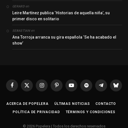
en
GERARD
Leire Martínez publica ‘Historias de aquella niña’, su
primer disco en solitario
en
SEBASTIAN
Ana Torroja arranca su gira española ‘Se ha acabado el
show’
Facebook
X
Instagram
Pinterest
YouTube
Spotify
Telegrama
Bluesk
(Twitter)
ACERCA DE POPELERA
ÚLTIMAS NOTICIAS
CONTACTO
POLÍTICA DE PRIVACIDAD
TÉRMINOS Y CONDICIONES
© 2026 Popelera | Todos los derechos reservados