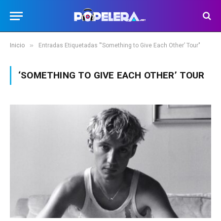
»
Inicio
Entradas Etiquetadas "‘Something to Give Each Other’ Tour"
‘SOMETHING TO GIVE EACH OTHER’ TOUR