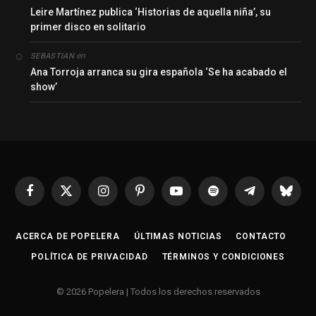
Leire Martínez publica ‘Historias de aquella niña’, su
primer disco en solitario
en
SEBASTIAN
Ana Torroja arranca su gira española ‘Se ha acabado el
show’
Facebook
X
Instagram
Pinterest
YouTube
Spotify
Telegrama
Bluesk
(Twitter)
ACERCA DE POPELERA
ÚLTIMAS NOTICIAS
CONTACTO
POLÍTICA DE PRIVACIDAD
TÉRMINOS Y CONDICIONES
© 2026 Popelera | Todos los derechos reservados