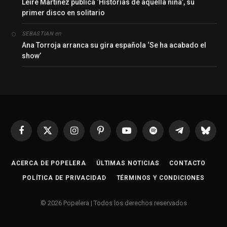
Leire Martínez publica ‘Historias de aquella niña’, su
primer disco en solitario
en
SEBASTIAN
Ana Torroja arranca su gira española ‘Se ha acabado el
show’
Facebook
X
Instagram
Pinterest
YouTube
Spotify
Telegrama
Bluesk
(Twitter)
ACERCA DE POPELERA
ÚLTIMAS NOTICIAS
CONTACTO
POLÍTICA DE PRIVACIDAD
TÉRMINOS Y CONDICIONES
© 2026 Popelera | Todos los derechos reservados