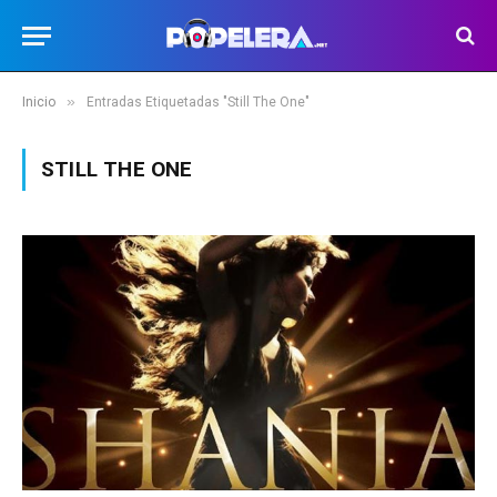
»
Inicio
Entradas Etiquetadas "Still The One"
STILL THE ONE