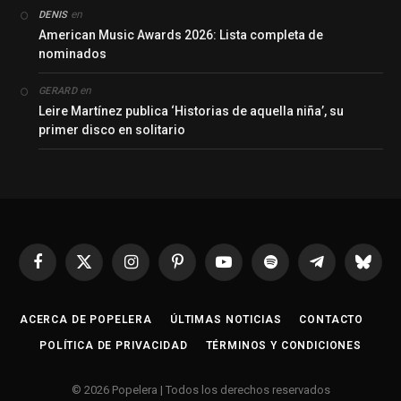
en
DENIS
American Music Awards 2026: Lista completa de
nominados
en
GERARD
Leire Martínez publica ‘Historias de aquella niña’, su
primer disco en solitario
Facebook
X
Instagram
Pinterest
YouTube
Spotify
Telegrama
Bluesk
(Twitter)
ACERCA DE POPELERA
ÚLTIMAS NOTICIAS
CONTACTO
POLÍTICA DE PRIVACIDAD
TÉRMINOS Y CONDICIONES
© 2026 Popelera | Todos los derechos reservados