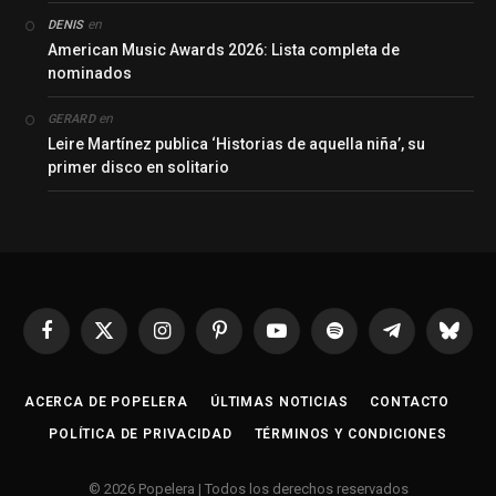
en
DENIS
American Music Awards 2026: Lista completa de
nominados
en
GERARD
Leire Martínez publica ‘Historias de aquella niña’, su
primer disco en solitario
Facebook
X
Instagram
Pinterest
YouTube
Spotify
Telegrama
Bluesk
(Twitter)
ACERCA DE POPELERA
ÚLTIMAS NOTICIAS
CONTACTO
POLÍTICA DE PRIVACIDAD
TÉRMINOS Y CONDICIONES
© 2026 Popelera | Todos los derechos reservados