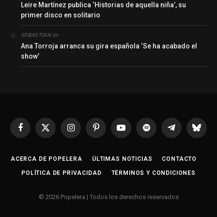
Leire Martínez publica ‘Historias de aquella niña’, su
primer disco en solitario
en
SEBASTIAN
Ana Torroja arranca su gira española ‘Se ha acabado el
show’
Facebook
X
Instagram
Pinterest
YouTube
Spotify
Telegrama
Bluesk
(Twitter)
ACERCA DE POPELERA
ÚLTIMAS NOTICIAS
CONTACTO
POLÍTICA DE PRIVACIDAD
TÉRMINOS Y CONDICIONES
© 2026 Popelera | Todos los derechos reservados