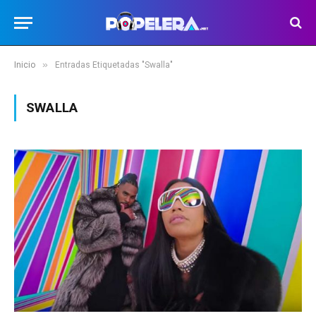
»
Inicio
Entradas Etiquetadas "Swalla"
SWALLA