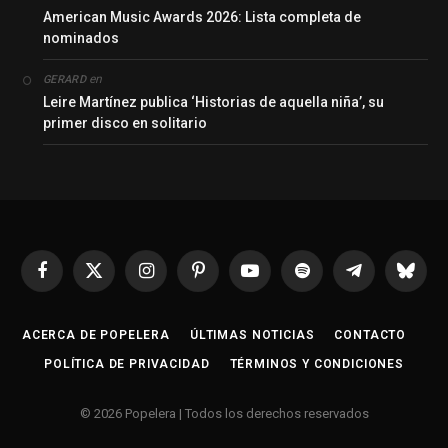
American Music Awards 2026: Lista completa de
nominados
en
GERARD
Leire Martínez publica ‘Historias de aquella niña’, su
primer disco en solitario
Facebook
X
Instagram
Pinterest
YouTube
Spotify
Telegrama
Bluesk
(Twitter)
ACERCA DE POPELERA
ÚLTIMAS NOTICIAS
CONTACTO
POLÍTICA DE PRIVACIDAD
TÉRMINOS Y CONDICIONES
© 2026 Popelera | Todos los derechos reservados