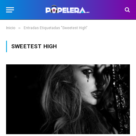
»
Inicio
Entradas Etiquetadas "Sweetest High"
SWEETEST HIGH