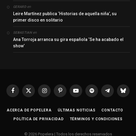
en
GERARD
Leire Martínez publica ‘Historias de aquella niña’, su
primer disco en solitario
en
SEBASTIAN
Ana Torroja arranca su gira española ‘Se ha acabado el
show’
Facebook
X
Instagram
Pinterest
YouTube
Spotify
Telegrama
Bluesk
(Twitter)
ACERCA DE POPELERA
ÚLTIMAS NOTICIAS
CONTACTO
POLÍTICA DE PRIVACIDAD
TÉRMINOS Y CONDICIONES
© 2026 Popelera | Todos los derechos reservados