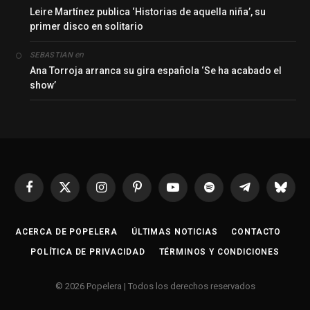
Leire Martínez publica ‘Historias de aquella niña’, su
primer disco en solitario
en
SEBASTIAN
Ana Torroja arranca su gira española ‘Se ha acabado el
show’
Facebook
X
Instagram
Pinterest
YouTube
Spotify
Telegrama
Bluesk
(Twitter)
ACERCA DE POPELERA
ÚLTIMAS NOTICIAS
CONTACTO
POLÍTICA DE PRIVACIDAD
TÉRMINOS Y CONDICIONES
© 2026 Popelera | Todos los derechos reservados