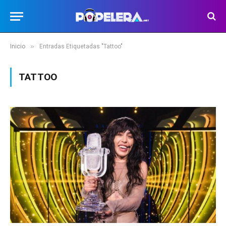
»
Inicio
Entradas Etiquetadas "Tattoo"
TATTOO