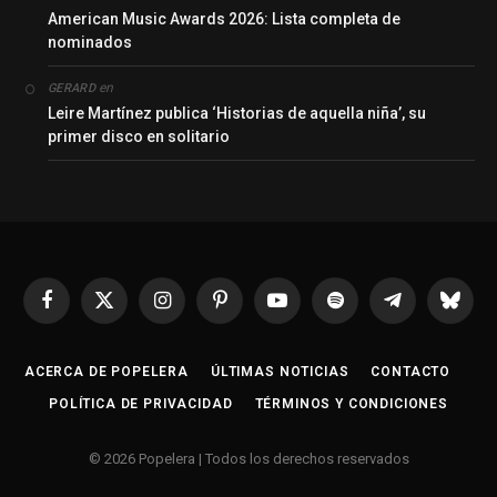
American Music Awards 2026: Lista completa de
nominados
en
GERARD
Leire Martínez publica ‘Historias de aquella niña’, su
primer disco en solitario
Facebook
X
Instagram
Pinterest
YouTube
Spotify
Telegrama
Bluesk
(Twitter)
ACERCA DE POPELERA
ÚLTIMAS NOTICIAS
CONTACTO
POLÍTICA DE PRIVACIDAD
TÉRMINOS Y CONDICIONES
© 2026 Popelera | Todos los derechos reservados