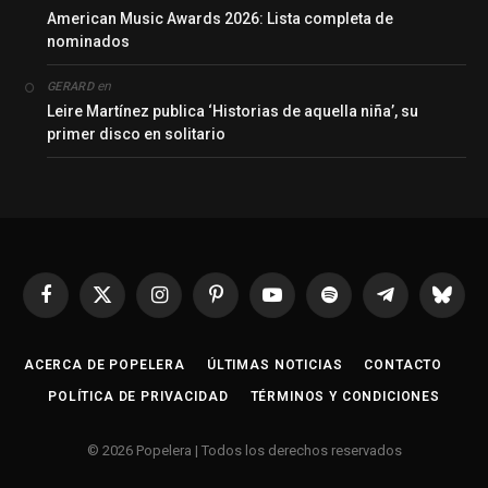
American Music Awards 2026: Lista completa de
nominados
en
GERARD
Leire Martínez publica ‘Historias de aquella niña’, su
primer disco en solitario
Facebook
X
Instagram
Pinterest
YouTube
Spotify
Telegrama
Bluesk
(Twitter)
ACERCA DE POPELERA
ÚLTIMAS NOTICIAS
CONTACTO
POLÍTICA DE PRIVACIDAD
TÉRMINOS Y CONDICIONES
© 2026 Popelera | Todos los derechos reservados