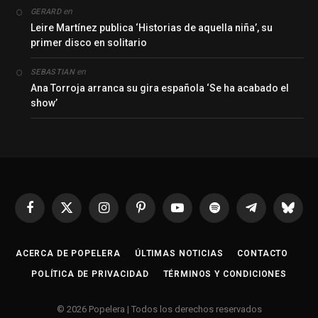
en
GERARD
Leire Martínez publica ‘Historias de aquella niña’, su
primer disco en solitario
en
SEBASTIAN
Ana Torroja arranca su gira española ‘Se ha acabado el
show’
Facebook
X
Instagram
Pinterest
YouTube
Spotify
Telegrama
Bluesk
(Twitter)
ACERCA DE POPELERA
ÚLTIMAS NOTICIAS
CONTACTO
POLÍTICA DE PRIVACIDAD
TÉRMINOS Y CONDICIONES
© 2026 Popelera | Todos los derechos reservados