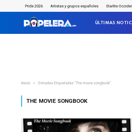
Pride 2026
Artistas y grupos españoles
Starlite Occide
ÚLTIMAS NOTIC
»
Inicio
Entradas Etiquetadas "The movie songbook"
THE MOVIE SONGBOOK