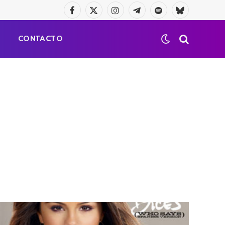
Facebook
X
Instagram
Telegrama
Spotify
Bluesky
(Twitter)
S
CONTACTO