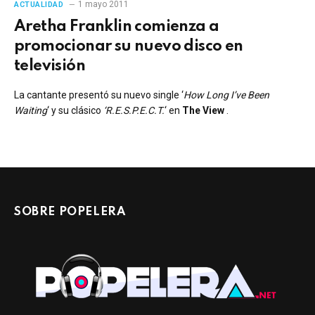
1 mayo 2011
ACTUALIDAD
Aretha Franklin comienza a
promocionar su nuevo disco en
televisión
La cantante presentó su nuevo single ‘
How Long I’ve Been
Waiting
‘ y su clásico
‘R.E.S.P.E.C.T.
‘ en
The View
.
SOBRE POPELERA