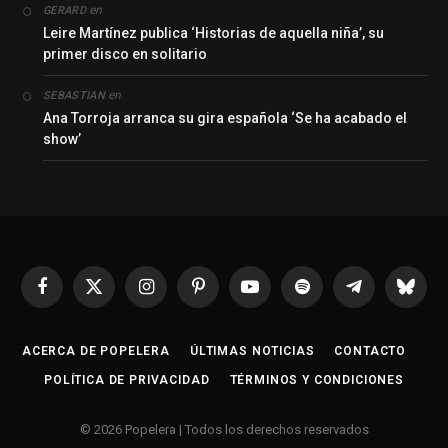
en
GERARD
Leire Martínez publica ‘Historias de aquella niña’, su
primer disco en solitario
en
SEBASTIAN
Ana Torroja arranca su gira española ‘Se ha acabado el
show’
Facebook
X
Instagram
Pinterest
YouTube
Spotify
Telegrama
Bluesk
(Twitter)
ACERCA DE POPELERA
ÚLTIMAS NOTICIAS
CONTACTO
POLÍTICA DE PRIVACIDAD
TÉRMINOS Y CONDICIONES
© 2026 Popelera | Todos los derechos reservados