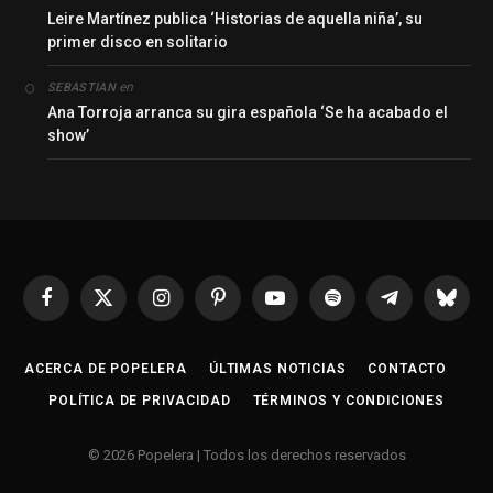
Leire Martínez publica ‘Historias de aquella niña’, su
primer disco en solitario
en
SEBASTIAN
Ana Torroja arranca su gira española ‘Se ha acabado el
show’
Facebook
X
Instagram
Pinterest
YouTube
Spotify
Telegrama
Bluesk
(Twitter)
ACERCA DE POPELERA
ÚLTIMAS NOTICIAS
CONTACTO
POLÍTICA DE PRIVACIDAD
TÉRMINOS Y CONDICIONES
© 2026 Popelera | Todos los derechos reservados