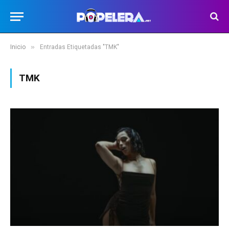
»
Inicio
Entradas Etiquetadas "TMK"
TMK