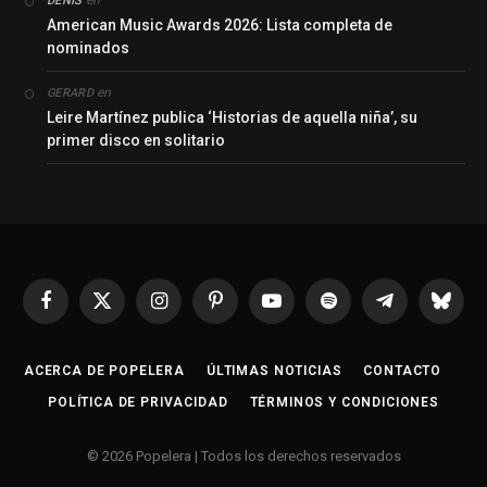
en
DENIS
American Music Awards 2026: Lista completa de
nominados
en
GERARD
Leire Martínez publica ‘Historias de aquella niña’, su
primer disco en solitario
Facebook
X
Instagram
Pinterest
YouTube
Spotify
Telegrama
Bluesk
(Twitter)
ACERCA DE POPELERA
ÚLTIMAS NOTICIAS
CONTACTO
POLÍTICA DE PRIVACIDAD
TÉRMINOS Y CONDICIONES
© 2026 Popelera | Todos los derechos reservados