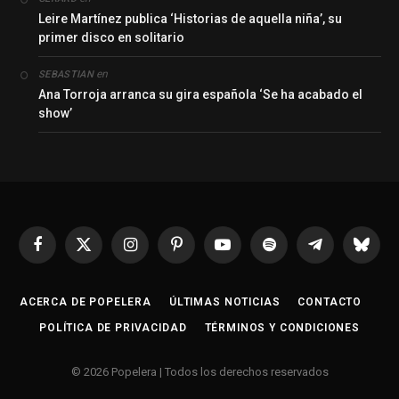
Leire Martínez publica ‘Historias de aquella niña’, su
primer disco en solitario
en
SEBASTIAN
Ana Torroja arranca su gira española ‘Se ha acabado el
show’
Facebook
X
Instagram
Pinterest
YouTube
Spotify
Telegrama
Bluesk
(Twitter)
ACERCA DE POPELERA
ÚLTIMAS NOTICIAS
CONTACTO
POLÍTICA DE PRIVACIDAD
TÉRMINOS Y CONDICIONES
© 2026 Popelera | Todos los derechos reservados