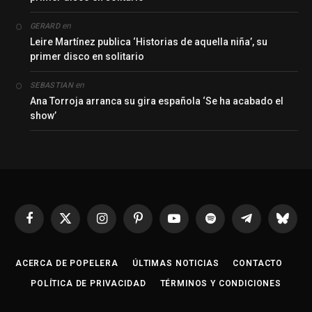
en
GERARD
Leire Martínez publica ‘Historias de aquella niña’, su
primer disco en solitario
en
SEBASTIAN
Ana Torroja arranca su gira española ‘Se ha acabado el
show’
Facebook
X
Instagram
Pinterest
YouTube
Spotify
Telegrama
Bluesk
(Twitter)
ACERCA DE POPELERA
ÚLTIMAS NOTICIAS
CONTACTO
POLÍTICA DE PRIVACIDAD
TÉRMINOS Y CONDICIONES