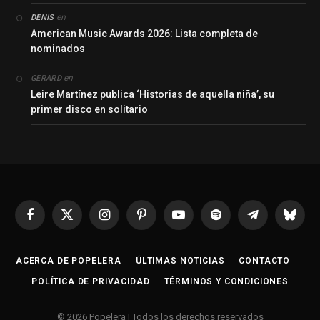
en
DENIS
American Music Awards 2026: Lista completa de
nominados
en
GERARD
Leire Martínez publica ‘Historias de aquella niña’, su
primer disco en solitario
Facebook
X
Instagram
Pinterest
YouTube
Spotify
Telegrama
Bluesk
(Twitter)
ACERCA DE POPELERA
ÚLTIMAS NOTICIAS
CONTACTO
POLÍTICA DE PRIVACIDAD
TÉRMINOS Y CONDICIONES
© 2026 Popelera | Todos los derechos reservados