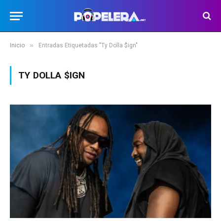
»
Inicio
Entradas Etiquetadas "Ty Dolla $ign"
TY DOLLA $IGN