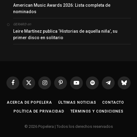
American Music Awards 2026: Lista completa de
nominados
en
GERARD
Leire Martínez publica ‘Historias de aquella niña’, su
primer disco en solitario
Facebook
X
Instagram
Pinterest
YouTube
Spotify
Telegrama
Bluesk
(Twitter)
ACERCA DE POPELERA
ÚLTIMAS NOTICIAS
CONTACTO
POLÍTICA DE PRIVACIDAD
TÉRMINOS Y CONDICIONES
© 2026 Popelera | Todos los derechos reservados